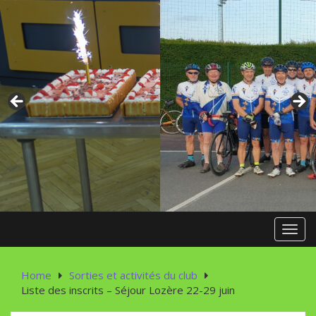
Skip
to
content
Toggl
Home
Sorties et activités du club
Liste des inscrits – Séjour Lozère 22-29 juin