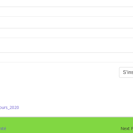
ours_2020
nité
Next 