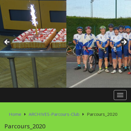
Skip
to
content
Toggl
Home
ARCHIVES-Parcours-Club
Parcours_2020
Parcours_2020