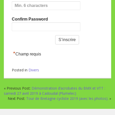
Confirm Password
*
Champ requis
Posted in
Divers
« Previous Post:
Démonstration d’acrobates du BMX et VTT :
samedi 27 avril 2019 à Cadoudal (Plumelec)
Next Post:
Tour de Bretagne cycliste 2019 (avec les photos).
»