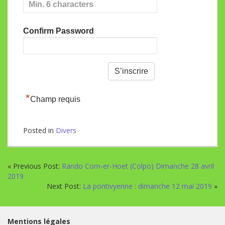
Confirm Password
*
Champ requis
Posted in
Divers
« Previous Post:
Rando Corn-er-Hoet (Colpo) Dimanche 28 avril
2019
Next Post:
La pontivyenne : dimanche 12 mai 2019
»
Mentions légales