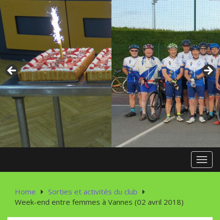
Skip
to
content
Toggl
Home
Sorties et activités du club
Week-end entre femmes à Vannes (02 avril 2018)