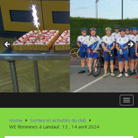
Skip
to
content
Toggl
Home
Sorties et activités du club
WE féminines à Landaul ; 13 , 14 avril 2024