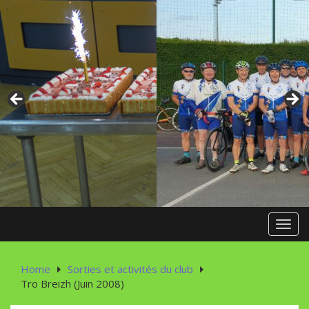
Skip
to
content
Toggl
Home
Sorties et activités du club
Tro Breizh (Juin 2008)