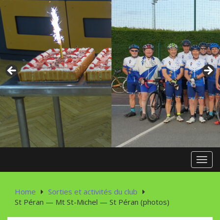
Skip
to
content
Toggl
Home
Sorties et activités du club
St Péran — Mt St-Michel — St Péran (photos)