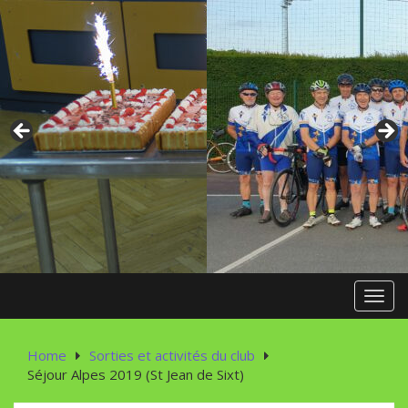
Skip
to
content
Toggl
Home
Sorties et activités du club
Séjour Alpes 2019 (St Jean de Sixt)