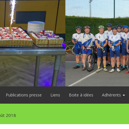
Publications presse
Liens
Boite à idées
Adhérents
oût 2018