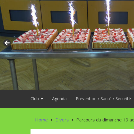
Skip
to
content
Club
Agenda
Prévention / Santé / Sécurité
Home
Divers
Parcours du dimanche 19 a