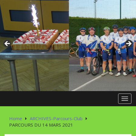
Skip
to
content
Toggl
Home
ARCHIVES-Parcours-Club
PARCOURS DU 14 MARS 2021