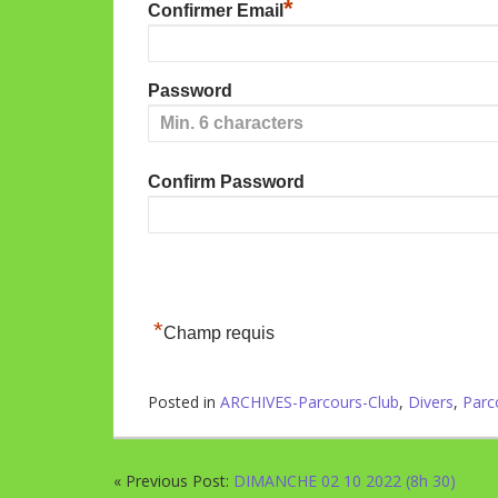
*
Confirmer Email
Password
Confirm Password
*
Champ requis
Posted in
ARCHIVES-Parcours-Club
,
Divers
,
Parc
« Previous Post:
DIMANCHE 02 10 2022 (8h 30)