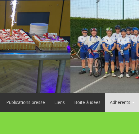
Publications presse
Liens
Boite à idées
Adhérents